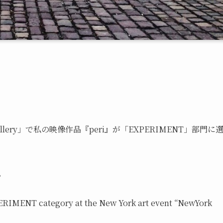
allery」で私の映像作品『peri』が「EXPERIMENT」部門に
。
XPERIMENT category at the New York art event “NewYork