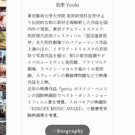
佑季 Yuuki
東京藝術大学大学院 美術研究科在学中よ
り伝統的な和の素材を再解釈した作品を国
内外で発表。東京アサヒアートスクエア、
別府現代芸術フェスティバル「混浴温泉世
界」永久別府劇場でのパフォーマンス作品
上演のほか、イタリア・トリエステの芸術
祭で写真作品を展示、NYの彫刻庭園やド
イツのルートヴィヒ美術館、フライブルク
劇場、スペイン・マヨルカ島のミロ美術
館、スウェーデンの舞踊博物館などで映像
作品を上映。
近年の映像作品『peri』がドイツ・ベルリ
ンの国際映画祭でベスト・ダンス・ショー
トフィルム賞を受賞。スロバキアの映画祭
「EUROPE MUSIC AWARD」で最優秀実
験映画賞を受賞。
>>Biography